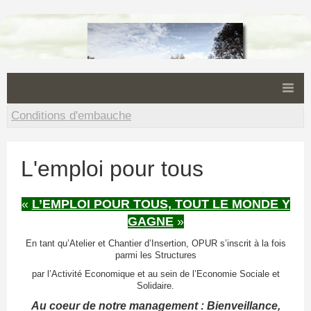
Opur
Conditions d'embauche
Accueil
Organigramme
L'emploi pour tous
Nos valeurs
Nos prestations
«
L’EMPLOI POUR TOUS, TOUT LE MONDE Y
GAGNE
»
Scierie
En tant qu’Atelier et Chantier d’Insertion, OPUR s’inscrit à la fois
Nos partenaires
parmi les Structures
par l’Activité Economique et au sein de l’Economie Sociale et
Communication
Solidaire.
Contact
Au coeur de notre management : Bienveillance,