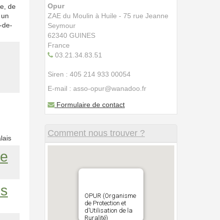
Opur
ce, de
 un
ZAE du Moulin à Huile - 75 rue Jeanne
-de-
Seymour
62340 GUINES
France
03.21.34.83.51
Siren : 405 214 933 00054
E-mail : asso-opur@wanadoo.fr
Formulaire de contact
Comment nous trouver ?
lais
ce
is
OPUR (Organisme
de Protection et
d’Utilisation de la
Ruralité)