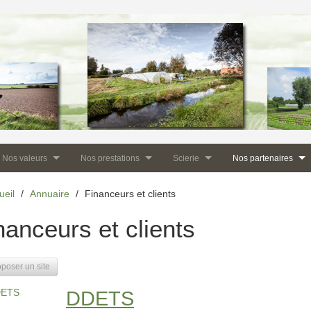
Nos valeurs
Nos prestations
Scierie
Nos partenaires
ueil
/
Annuaire
/
Financeurs et clients
nanceurs et clients
poser un site
DDETS