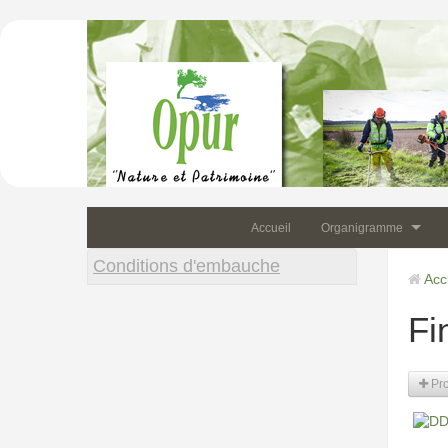
Opur
Accueil
Organigramme
Conditions d'embauche
Acc
Fi
Pro