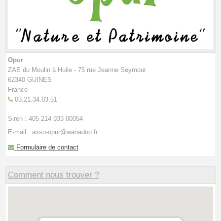
Opur
ZAE du Moulin à Huile - 75 rue Jeanne Seymour
62340 GUINES
France
03.21.34.83.51
Siren : 405 214 933 00054
E-mail : asso-opur@wanadoo.fr
Formulaire de contact
Comment nous trouver ?