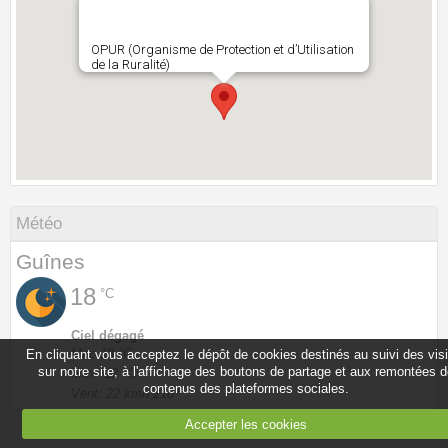
OPUR (Organisme de Protection et d’Utilisation
de la Ruralité)
Météo
Guînes
18
°C
Ciel dégagé
Min: 18 °C
En cliquant vous acceptez le dépôt de cookies destinés au suivi des vis
sur notre site, à l'affichage des boutons de partage et aux remontées 
Max: 18 °C
contenus des plateformes sociales.
Vent: 22 kmh 218°
Accepter les cookies