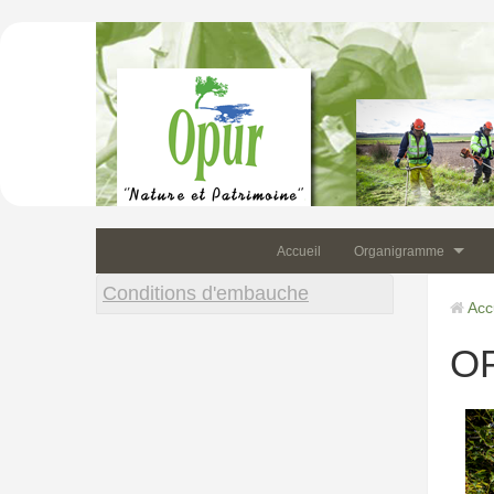
Opur
Accueil
Organigramme
Conditions d'embauche
Acc
O