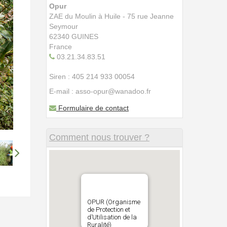
Opur
ZAE du Moulin à Huile - 75 rue Jeanne
Seymour
62340 GUINES
France
03.21.34.83.51
Siren : 405 214 933 00054
E-mail : asso-opur@wanadoo.fr
Formulaire de contact
Comment nous trouver ?
OPUR (Organisme
de Protection et
d’Utilisation de la
Ruralité)