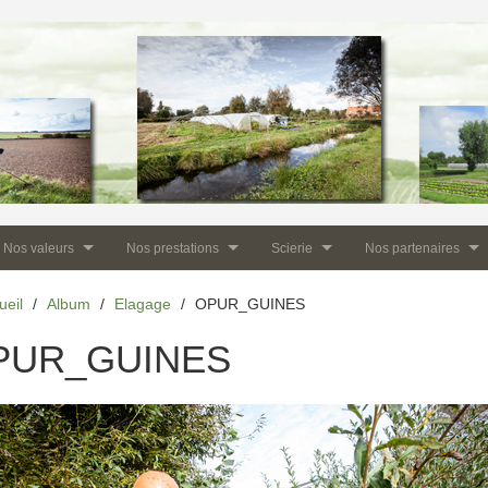
Nos valeurs
Nos prestations
Scierie
Nos partenaires
ueil
/
Album
/
Elagage
/
OPUR_GUINES
PUR_GUINES