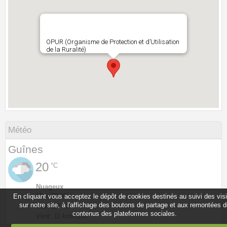
OPUR (Organisme de Protection et d’Utilisation
de la Ruralité)
Météo
Guînes
20
°C
Nuageux
Min: 20 °C
En cliquant vous acceptez le dépôt de cookies destinés au suivi des vis
sur notre site, à l'affichage des boutons de partage et aux remontées 
Max: 20 °C
contenus des plateformes sociales.
Vent: 11 kmh 230°