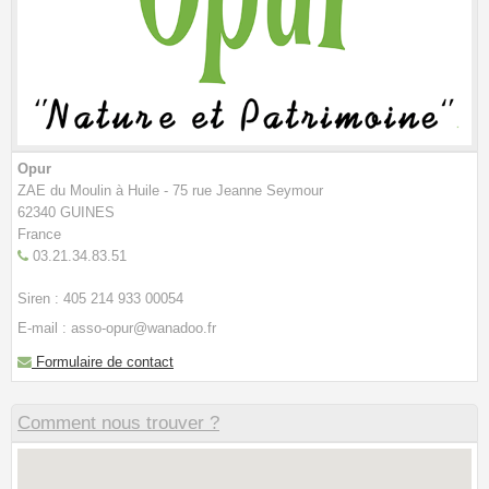
Opur
ZAE du Moulin à Huile - 75 rue Jeanne Seymour
62340 GUINES
France
03.21.34.83.51
Siren : 405 214 933 00054
E-mail : asso-opur@wanadoo.fr
Formulaire de contact
Comment nous trouver ?